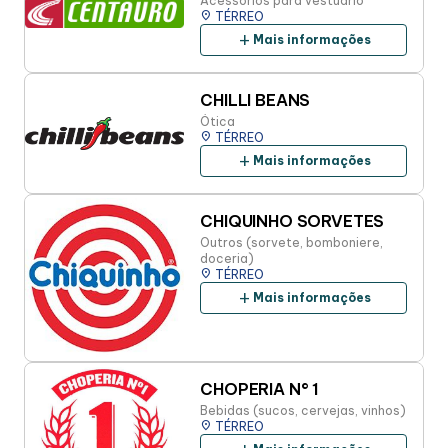
Acessórios para vestuário
place
TÉRREO
add
Mais informações
CHILLI BEANS
Ótica
place
TÉRREO
add
Mais informações
CHIQUINHO SORVETES
Outros (sorvete, bomboniere,
doceria)
place
TÉRREO
add
Mais informações
CHOPERIA N° 1
Bebidas (sucos, cervejas, vinhos)
place
TÉRREO