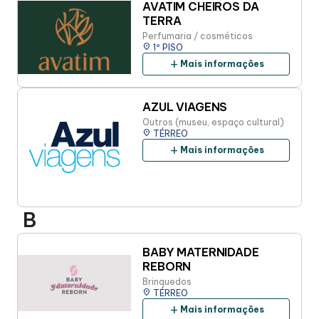
AVATIM CHEIROS DA
TERRA
Perfumaria / cosméticos
place
1º PISO
add
Mais informações
AZUL VIAGENS
Outros (museu, espaço cultural)
place
TÉRREO
add
Mais informações
B
BABY MATERNIDADE
REBORN
Brinquedos
place
TÉRREO
add
Mais informações