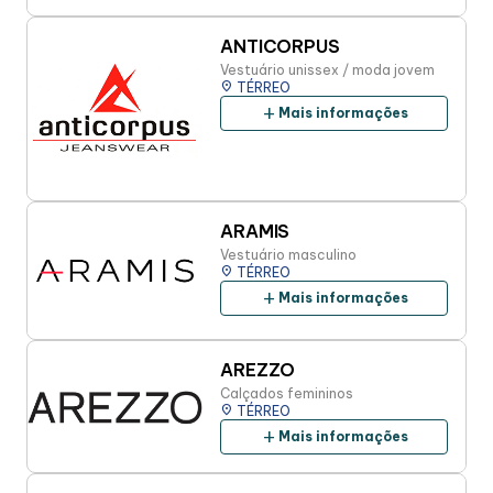
ANTICORPUS
Vestuário unissex / moda jovem
place
TÉRREO
add
Mais informações
ARAMIS
Vestuário masculino
place
TÉRREO
add
Mais informações
AREZZO
Calçados femininos
place
TÉRREO
add
Mais informações