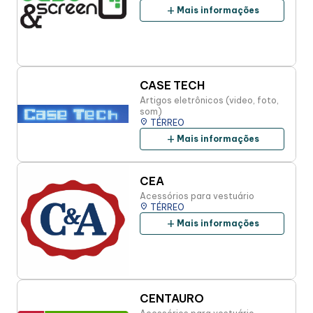
add
Mais informações
CASE TECH
Artigos eletrônicos (video, foto,
som)
place
TÉRREO
add
Mais informações
CEA
Acessórios para vestuário
place
TÉRREO
add
Mais informações
CENTAURO