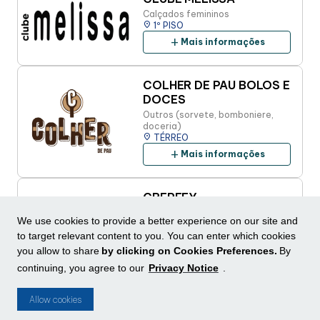
Calçados femininos
place
1º PISO
add
Mais informações
COLHER DE PAU BOLOS E
DOCES
Outros (sorvete, bomboniere,
doceria)
place
TÉRREO
add
Mais informações
CREPEFY
Outros (sorvete, bomboniere,
We use cookies to provide a better experience on our site and
doceria)
place
TÉRREO
to target relevant content to you. You can enter which cookies
add
you allow to share
by clicking on Cookies Preferences.
By
Mais informações
continuing, you agree to our
Privacy Notice
.
CROCASE
Allow cookies
Telefones / acessórios