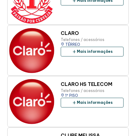
add
Mais informações
CLARO
Telefones / acessórios
place
TÉRREO
add
Mais informações
CLARO HS TELECOM
Telefones / acessórios
place
1º PISO
add
Mais informações
CLUBE MELISSA