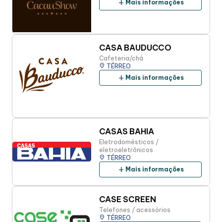
add
Mais informações
CASA BAUDUCCO
Cafeteria/chá
place
TÉRREO
add
Mais informações
CASAS BAHIA
Eletrodomésticos /
eletroeletrônicos
place
TÉRREO
add
Mais informações
CASE SCREEN
Telefones / acessórios
place
TÉRREO