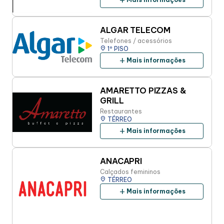
add
Alimentação
ALGAR TELECOM
Compre Online
Telefones / acessórios
place
1º PISO
add
Mais informações
Programa de benefícios
AMARETTO PIZZAS &
GRILL
Restaurantes
place
TÉRREO
add
Mais informações
ANACAPRI
Calçados femininos
place
TÉRREO
add
Mais informações