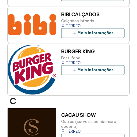
BIBI CALÇADOS
Calçados infantis
place
TÉRREO
add
Mais informações
BURGER KING
Fast-food
place
TÉRREO
add
Mais informações
C
CACAU SHOW
Outros (sorvete, bomboniere,
doceria)
place
TÉRREO