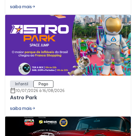
saiba mais
arrow_forward
Infantil
Pago
calendar_today
10/07/2026 à 16/08/2026
Astro Park
saiba mais
arrow_forward