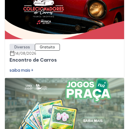
Diversos
Gratuito
calendar_today
14/08/2026
Encontro de Carros
saiba mais
arrow_forward