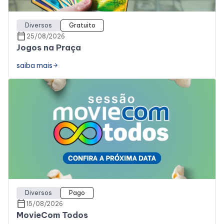
Diversos
Gratuito
calendar_today
25/08/2026
Jogos na Praça
saiba mais
arrow_forward
Diversos
Pago
calendar_today
15/08/2026
MovieCom Todos